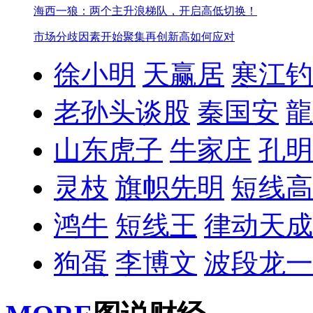
海西一狼：两个主升浪梯队，开启高低切换！
市场分歧因素开始聚集
再创新高如何应对
徐小明
天赢居
寒江钓
老孙头谈股
秦国安
龍
山东虎子
牛家庄
孔明
灵枝
旗帜先明
短线高
鸿牛
短线王
律动天成
狗蛋
李博文
波段龙一