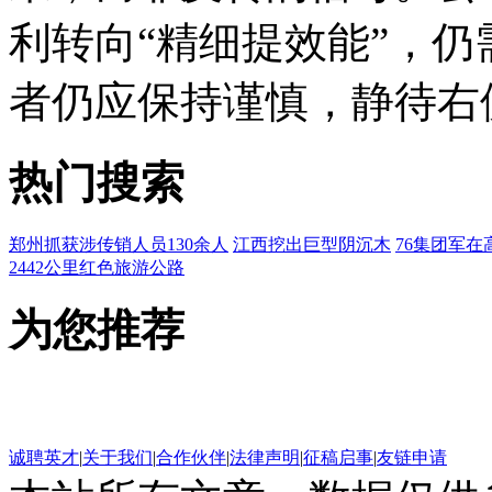
利转向“精细提效能”，
者仍应保持谨慎，静待右
热门搜索
郑州抓获涉传销人员130余人
江西挖出巨型阴沉木
76集团军在
2442公里红色旅游公路
为您推荐
诚聘英才
|
关于我们
|
合作伙伴
|
法律声明
|
征稿启事
|
友链申请