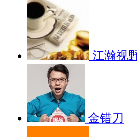
江瀚视
金错刀