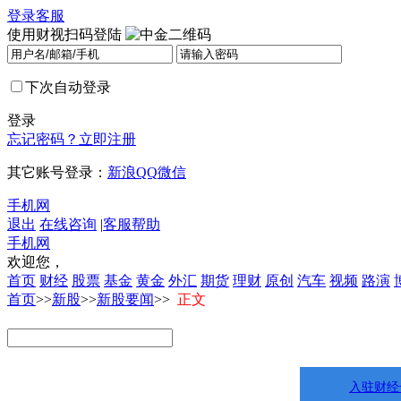
登录
客服
使用财视扫码登陆
下次自动登录
登录
忘记密码？
立即注册
其它账号登录：
新浪
QQ
微信
手机网
退出
在线咨询
|
客服帮助
手机网
欢迎您，
首页
财经
股票
基金
黄金
外汇
期货
理财
原创
汽车
视频
路演
首页
>>
新股
>>
新股要闻
>>
正文
入驻财经