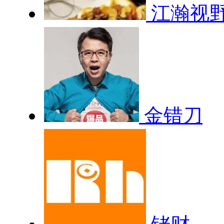
江瀚视
金错刀