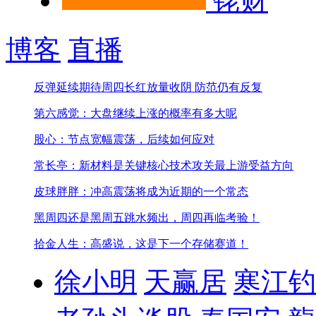
铑财
博客
直播
反弹延续期待周四长红
放量收阴 防范仍有反复
第六感觉：大盘继续上涨的概率有多大呢
股心：节点宽幅震荡，后续如何应对
常长亭：新材料是关键核心技术攻关最上游受益方向
皮球胖胖：冲高震荡将成为近期的一个常态
黑周四还是黑周五
跳水频出，周四再临考验！
拾金人生：高盛说，这是下一个存储赛道！
徐小明
天赢居
寒江钓