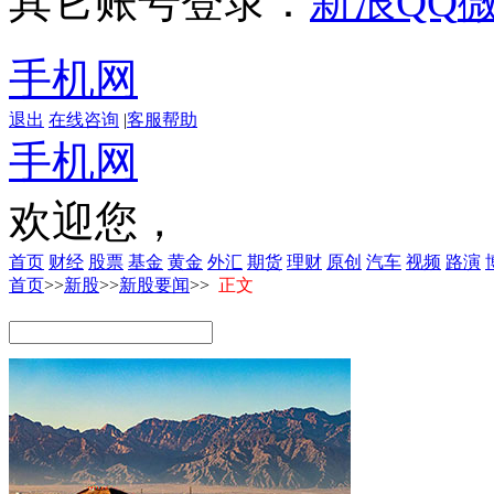
其它账号登录：
新浪
QQ
手机网
退出
在线咨询
|
客服帮助
手机网
欢迎您，
首页
财经
股票
基金
黄金
外汇
期货
理财
原创
汽车
视频
路演
首页
>>
新股
>>
新股要闻
>>
正文