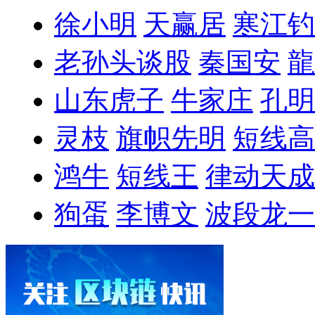
徐小明
天赢居
寒江钓
老孙头谈股
秦国安
龍
山东虎子
牛家庄
孔明
灵枝
旗帜先明
短线高
鸿牛
短线王
律动天成
狗蛋
李博文
波段龙一