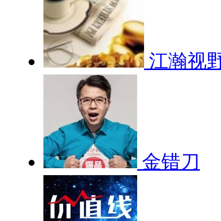
江瀚视
金错刀