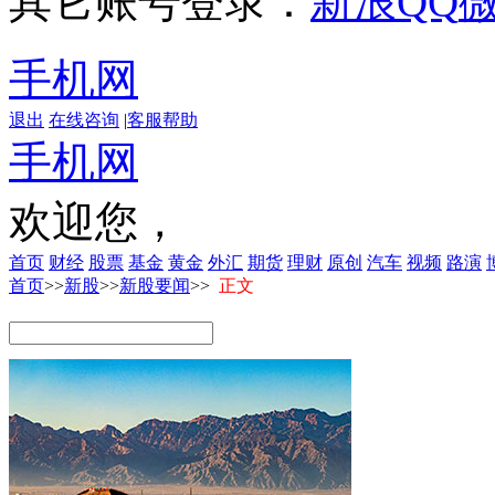
其它账号登录：
新浪
QQ
手机网
退出
在线咨询
|
客服帮助
手机网
欢迎您，
首页
财经
股票
基金
黄金
外汇
期货
理财
原创
汽车
视频
路演
首页
>>
新股
>>
新股要闻
>>
正文