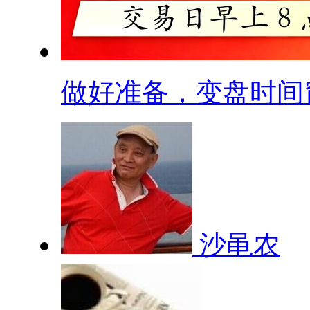
做好准备，变盘时间窗.
沙黾农