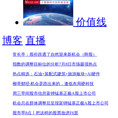
价值线
博客
直播
常长亭：股价跌透了自然迎来新机会（附股）
指数的调整目标位的分析
7月8日市场最强热点
热点精选：石油+装配式建筑+旅游板块+AI硬件
柳哥财经:机会是跌出来的，逢低布局硬科技
周三早间股市信息
富锂锰基正极A股上市公司
机会总在群体调整后呈现
富锂锰基正极A股上市公司
股市早8点丨把这样的股票放进F6里